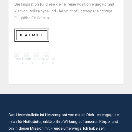
Die Inspiration für diese kleine, feine Positionierung kommt
klar von Rolls Royce und The Spirit of Ecstasy. Die richtige
Flughöhe für Comlux...
READ MORE
Das Hexenbulletin ist Herzenspost von mir an Dich. Ich engagiere
mich für Heilkräuter, erkläre ihre Wirkung auf unseren Körper und
bin in dieser Mission mit Freude unterwegs. Ich habe seit