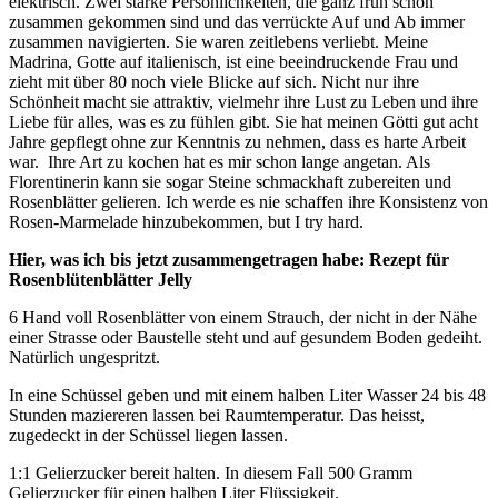
elektrisch. Zwei starke Persönlichkeiten, die ganz früh schon
zusammen gekommen sind und das verrückte Auf und Ab immer
zusammen navigierten. Sie waren zeitlebens verliebt. Meine
Madrina, Gotte auf italienisch, ist eine beeindruckende Frau und
zieht mit über 80 noch viele Blicke auf sich. Nicht nur ihre
Schönheit macht sie attraktiv, vielmehr ihre Lust zu Leben und ihre
Liebe für alles, was es zu fühlen gibt. Sie hat meinen Götti gut acht
Jahre gepflegt ohne zur Kenntnis zu nehmen, dass es harte Arbeit
war. Ihre Art zu kochen hat es mir schon lange angetan. Als
Florentinerin kann sie sogar Steine schmackhaft zubereiten und
Rosenblätter gelieren. Ich werde es nie schaffen ihre Konsistenz von
Rosen-Marmelade hinzubekommen, but I try hard.
Hier, was ich bis jetzt zusammengetragen habe: Rezept für
Rosenblütenblätter Jelly
6 Hand voll Rosenblätter von einem Strauch, der nicht in der Nähe
einer Strasse oder Baustelle steht und auf gesundem Boden gedeiht.
Natürlich ungespritzt.
In eine Schüssel geben und mit einem halben Liter Wasser 24 bis 48
Stunden maziereren lassen bei Raumtemperatur. Das heisst,
zugedeckt in der Schüssel liegen lassen.
1:1 Gelierzucker bereit halten. In diesem Fall 500 Gramm
Gelierzucker für einen halben Liter Flüssigkeit.